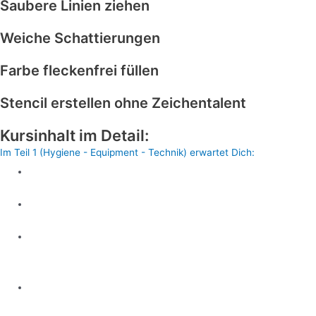
Saubere Linien ziehen
Weiche Schattierungen
Farbe fleckenfrei füllen
Stencil erstellen ohne Zeichentalent
Kursinhalt im Detail:
Im Teil 1 (Hygiene - Equipment - Technik) erwartet Dich:
Der Aufbau des Arbeitsplatzes
Zeige Dir die komplette Ausrüstung
Nadelkonfigurationen + SUPERZOOM
Aufnahmen & Nadelschliffarten
Kunsthaut VS echte Haut, die
Unterschiede