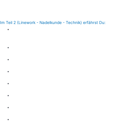
Zusätzlich gibt es noch Empfehlungen über die komplette Tattoo
Ausrüstung damit du Fehlkäufe vermeidest!
Im Teil 2 (Linework - Nadelkunde - Technik) erfährst Du:
Welche Nadeln Du zum Linien ziehen
brauchst
Richtige Körperhaltung
Die richtige Stichtiefe
Optimale Voltzahl der Tattoomaschine
Fliegendes VS aufgesetztes Arbeiten
Stencil Arbeitsablauf
Haut richtig spannen
Richtiges halten der Maschine + korrekter
Winkel zur Haut