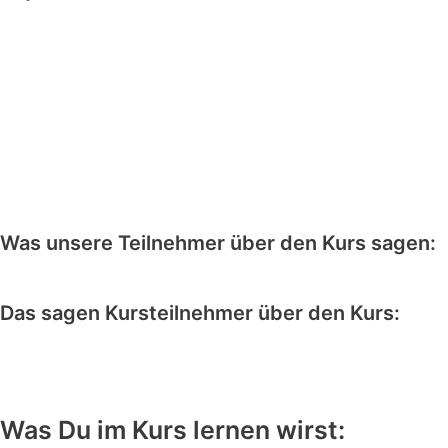
In diesem Kurs bekommst du sämtliche Techniken aufs Silbertablett
geliefert, wofür Top Tattoo Artisten jahrelang tüfteln mussten um sie
zu entdecken!
Was unsere Teilnehmer über den Kurs sagen:
Das sagen Kursteilnehmer über den Kurs:
Was Du im Kurs lernen wirst: