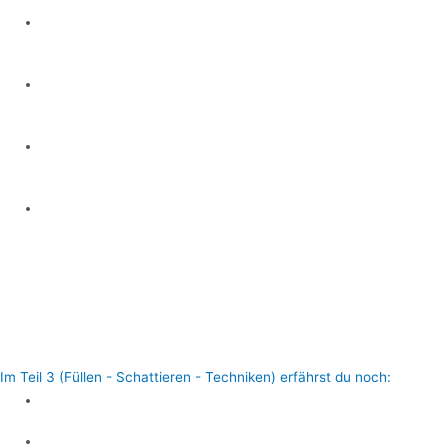
BONUS Tattoo Situationen + Nadel
Einsatzgebiete
Trainingsplan mit 16 Trainingseinheiten
(Linework)
Fehler anhand Beispiel Tattoos die Du
vermeiden sollst
Dein Zertifikat
Vollgepackt mit Tpps & Tricks!
Dieser Kurs hebt dein Linework um ein paar Level
an und sorgt für ein stabiles Fundament für deine
erfolgreiche Zukunft!
Im Teil 3 (Füllen - Schattieren - Techniken) erfährst du noch:
Richtige Nadeln zum Füllen
Geichmäßig Füllen