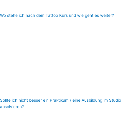
Du profitierst ganz sicher aus unseren Fehlern und kannst die
„Abkürzung“ nehmen!
Wo stehe ich nach dem Tattoo Kurs und wie geht es weiter?
Wenn Du den Tattoo Insider Kurs vollständig absolviert hast, wirst du
mit hoher Wahrscheinlichkeit in der Lage sein, saubere Linien zu
ziehen, weiche Schattierungen zu kreieren und Fabre schön dicht
und professionell zu füllen und vieles mehr…
Baue Dir dein Fundament auf
Auf dieses Basis Wissen kannst du nun immer weiter aufbauen und
z.b deinen eigenen Stil herausfinden, das Grundwissen über die
Techniken, Behördliche Erfordernisse, Tipps & Tricks sind dir nicht
mehr zu nehmen.
Sollte ich nicht besser ein Praktikum / eine Ausbildung im Studio
absolvieren?
Ich will ehrlich zu Dir sein:
Ein Praktikum oder Ausbildung im Tattoo-Studio kann Vorteile, aber