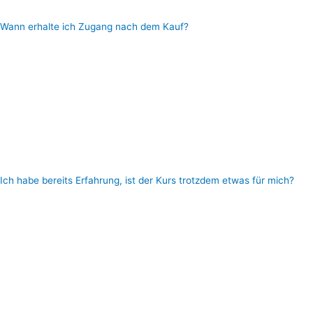
um 3 Uhr ist)
Wann erhalte ich Zugang nach dem Kauf?
Deinen Online – Zugang erhältst Du voll automatisiert nach deiner
Bestellung, das bedeutet, selbst wenn du nachts um 3:00 Uhr
bestellst, erhältst du spätestens nach 2 Minuten Deine Zugangsdaten
(Passwort und Benutzernamen) in deinem E-Mail Postfach und
kannst dich sofort immer wieder im Passwortgeschützten Online –
Mitgliederbereich einloggen und hast sofot Zugriff auf alle Inhalte
(Videos,Zertifikate, Downloads Trainings und Tattoozubehör
Empfehlungen)
Ich habe bereits Erfahrung, ist der Kurs trotzdem etwas für mich?
Ja! Ganz sicher! … Selbst Ich habe bei der Erstellung dieses Kurses
noch viele Tricks und Techniken gelernt, die mir die Arbeit sehr
erleichtern oder mich schneller arbeiten lassen, weil auch die
Erfahrung meines Teams eingeflossen ist.
Meiner Meinung nach, sind auf Dauer ein oder zwei Tipps schon das
Geld des Kurses wert.