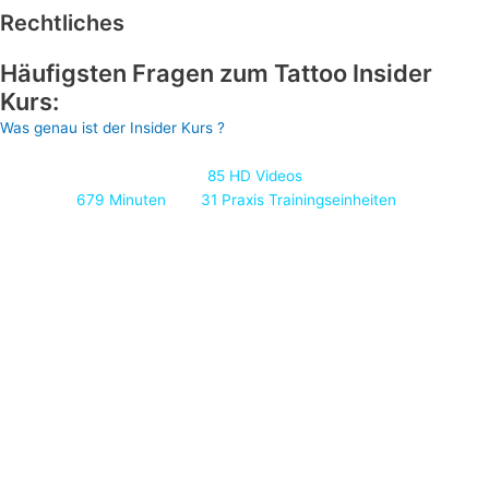
Rechtliches
Häufigsten Fragen zum Tattoo Insider
Kurs:
Was genau ist der Insider Kurs ?
Der Tattoo Insider Kurs, ist ein komplettes Online – Coaching System,
wo mein Team und ich, Dir in
85 HD Videos
mit einer Länge von
insgesamt
679 Minuten
und
31 Praxis Trainingseinheiten
zu Seite
stehen werden, um Dir ein Stabiles Fundament auf deinen Weg zum
professionellen Tätowierer zu geben.
Lerne aus unserer Erfahrung
Du wirst auch sämtliche Tipps & Tricks von meinem Team und mir
inklusive erhalten, die wir im Laufe der Jahre gesammelt haben
(starte direkt von einem höheren Level)
Zusätzlich gibt es noch Empfehlungen über die komplette Tattoo
Ausrüstung damit du Fehlkäufe vermeidest!