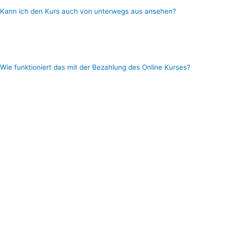
Kann ich den Kurs auch von unterwegs aus ansehen?
Ja Nartürlich! Du kannst Dich jederzeit einloggen und überall alle
Inhalte & Videos, auf sämtlichen Geräten (Smartphones, Tablets)
abrufen.
Wie funktioniert das mit der Bezahlung des Online Kurses?
Die Bezahlung erfolgt sicher über Digistore24, dem größten Online
Shop für digitale Produkte in Deutschland, Du hast also überhaupt
kein Risiko denn Du bist über den Zahlungsanbieter Digistore24
vollkommen geschützt.
Starte deine Tattoo Ausbildung mit mini Raten
Es gibt mehrere Zahlungsmöglichkeiten und zusätzlich bieten wir dir
auch Ratenzahlungen schon ab 99,- im Monat über Digistore24 an,
damit genug Budget für dein Tattoowerkzeug zur vefügung steht.
Ein weiterer Vorteil ist, Du bekommst vollautomatisch nach dem Kauf
die Zugangsdaten von Digistore24 und zusätzlich von uns per E-Mail
zugesendet und das innerhalb von 2 Minuten (selbst wenn es nachts